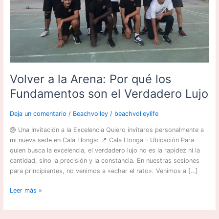
el
Verdadero
Lujo
Volver a la Arena: Por qué los
Fundamentos son el Verdadero Lujo
Deja un comentario
/
Beachvolley
/
beachvolleylife
🏐 Una Invitación a la Excelencia Quiero invitaros personalmente a
mi nueva sede en Cala Llonga: 📍 Cala Llonga – Ubicación Para
quien busca la excelencia, el verdadero lujo no es la rapidez ni la
cantidad, sino la precisión y la constancia. En nuestras sesiones
para principiantes, no venimos a «echar el rato». Venimos a […]
Leer más »