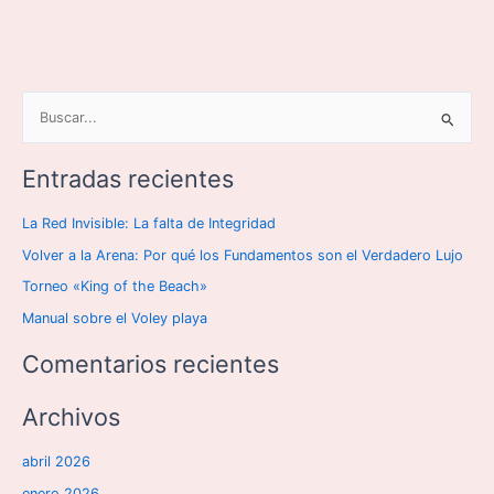
B
u
Entradas recientes
s
c
La Red Invisible: La falta de Integridad
a
Volver a la Arena: Por qué los Fundamentos son el Verdadero Lujo
r
Torneo «King of the Beach»
p
o
Manual sobre el Voley playa
r
Comentarios recientes
:
Archivos
abril 2026
enero 2026