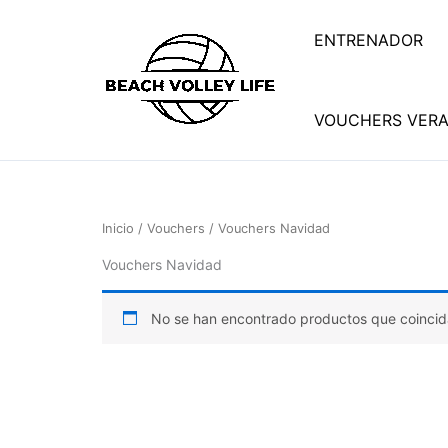
Ir
al
ENTRENADOR
contenido
VOUCHERS VER
Inicio
/
Vouchers
/ Vouchers Navidad
Vouchers Navidad
No se han encontrado productos que coincida